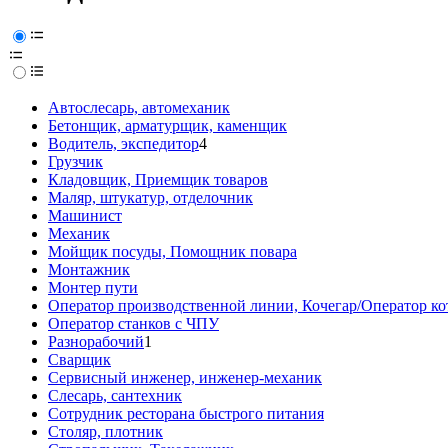
Автослесарь, автомеханик
Бетонщик, арматурщик, каменщик
Водитель, экспедитор
4
Грузчик
Кладовщик, Приемщик товаров
Маляр, штукатур, отделочник
Машинист
Механик
Мойщик посуды, Помощник повара
Монтажник
Монтер пути
Оператор производственной линии, Кочегар/Оператор ко
Оператор станков с ЧПУ
Разнорабочий
1
Сварщик
Сервисный инженер, инженер-механик
Слесарь, сантехник
Сотрудник ресторана быстрого питания
Столяр, плотник