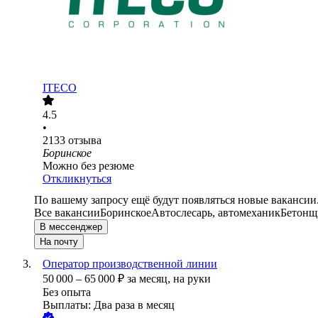
ITECO
4.5
•
2133
отзыва
Боринское
Можно без резюме
Откликнуться
По вашему запросу ещё будут появляться новые вакансии
Все вакансии
Боринское
Автослесарь, автомеханик
Бетонщ
В мессенджер
На почту
Оператор производственной линии
50 000
–
65 000
₽
за месяц,
на руки
Без опыта
Выплаты: Два раза в месяц