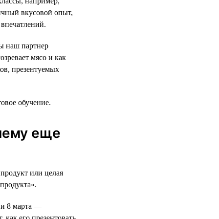
классы, например,
ичный вкусовой опыт,
 впечатлений.
ды наш партнер
озревает мясо и как
ков, презентуемых
товое обучение.
 чему еще
 продукт или целая
продукта».
 и 8 марта —
 как его презентовать