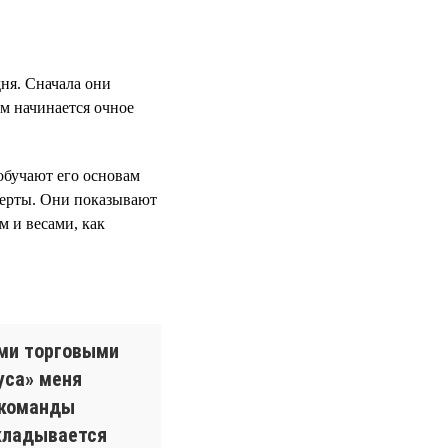
ня. Сначала они
ем начинается очное
обучают его основам
перты. Они показывают
м и весами, как
ыми торговыми
уса» меня
 команды
вкладывается