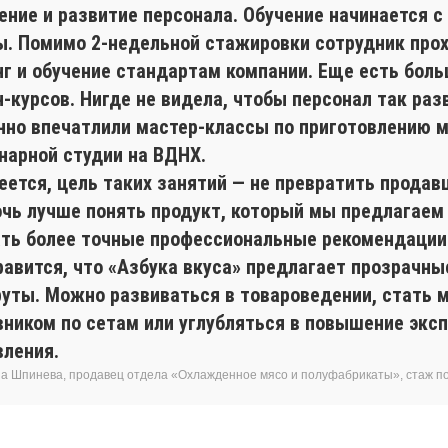
ение и развитие персонала. Обучение начинается с
ы. Помимо 2-недельной стажировки сотрудник про
нг и обучение стандартам компании. Еще есть боль
-курсов. Нигде не видела, чтобы персонал так раз
нно впечатлили мастер-классы по приготовлению 
инарной студии на ВДНХ.
ется, цель таких занятий — не превратить продавц
очь лучше понять продукт, который мы предлагаем
ать более точные профессиональные рекомендации
равится, что «Азбука вкуса» предлагает прозрачн
уты. Можно развиваться в товароведении, стать 
вником по сетам или углубляться в повышение экс
вления.
а Шпинева, продавец отдела «Охлажденное мясо и полуфабрикаты», стаж п