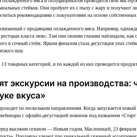
а охлажденного мяса и полуфабрикатов проводятся свои мастер-
иальных стейков. Они пробуют их с пылу с жару и получают л
елиться рекомендациями с покупателями на основе собственных
 связанный с продавцами охлажденного мяса. Например, однаж
ресторан класса люкс. Там они своими глазами наблюдали, как с
его в сочный стейк. Ярким финалом стала дегустация этих стей
еского шоу.
» 13 товарных категорий, и по каждой из них проводится продук
ят экскурсии на производства:
буке вкуса»
роходит по нескольким направлениям. Когда запускается новый
вебинары с офлайн-дегустацией новинок под названием «Старт 
еред высоким сезоном — Новым годом, Масленицей, 23 февраля
дукта». Продавцы узнают про уникальный сезонный ассортимент,