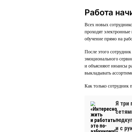
Работа нач
Всех новых сотруднико
проходят электронные 
обучение прямо на раб
После этого сотрудник
эмоционального серви
и объясняют нюансы ра
выкладывать ассортиме
Как только сотрудник 
Я три
сетями
подку
и с р