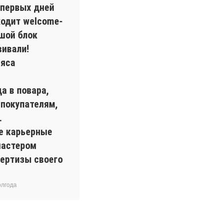
 первых дней
ходит welcome-
шой блок
вивали!
мяса
а в повара,
 покупателям,
.
ые карьерные
мастером
пертизы своего
олгода