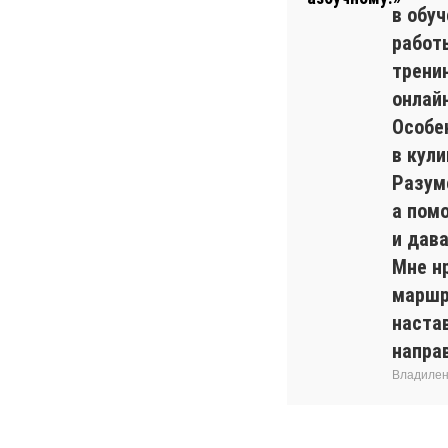
в обуч
работ
трени
онлайн
Особе
в кул
Разуме
а пом
и дав
Мне н
маршр
наста
напра
Владилен