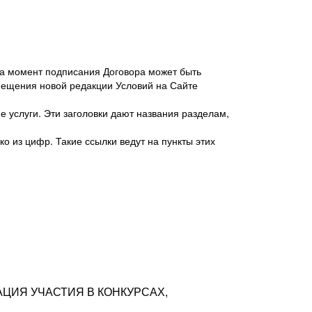
 на момент подписания Договора может быть
мещения новой редакции Условий на Сайте
 услуги. Эти заголовки дают названия разделам,
о из цифр. Такие ссылки ведут на пункты этих
антер», ИНН 7718620740, адрес: 125047,
одская территория Муниципальный округ
я улица, дом 48, помещ. 25
ых резюме с предложениями Соискателей
АЦИЯ УЧАСТИЯ В КОНКУРСАХ,
тра контактной информации Соискателя
тор сайтов: hh.ru, talantix.ru и других
 из Типов регистраций.
луг