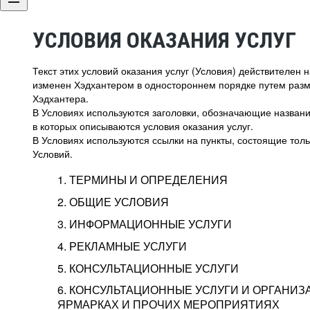
УСЛОВИЯ ОКАЗАНИЯ УСЛУГ
Текст этих условий оказания услуг (Условия) действителен
изменен Хэдхантером в одностороннем порядке путем раз
Хэдхантера.
В Условиях используются заголовки, обозначающие название
в которых описываются условия оказания услуг.
В Условиях используются ссылки на пункты, состоящие тольк
Условий.
1. ТЕРМИНЫ И ОПРЕДЕЛЕНИЯ
2. ОБЩИЕ УСЛОВИЯ
3. ИНФОРМАЦИОННЫЕ УСЛУГИ
1.1. Хэдхантер, или
Хэдхантер, ООО «Хэдх
4. РЕКЛАМНЫЕ УСЛУГИ
HeadHunter, или
г. Москва, внутригор
2.1. Типы и статусы регистрации
5. КОНСУЛЬТАЦИОННЫЕ УСЛУГИ
Исполнитель
Тверской,
2-я
Брестска
Типы регистрации
3.1. Предоставление доступа к базе данн
2.2. Активация услуг
6. КОНСУЛЬТАЦИОННЫЕ УСЛУГИ И ОРГАНИЗ
о трудоустройстве с возможностью просмо
Описание и активация
ЯРМАРКАХ И ПРОЧИХ МЕРОПРИЯТИЯХ
Хэдхантер — администра
2.1.1. Заказчику может быть присвоен один
4.0. Общие условия оказания рекламных ус