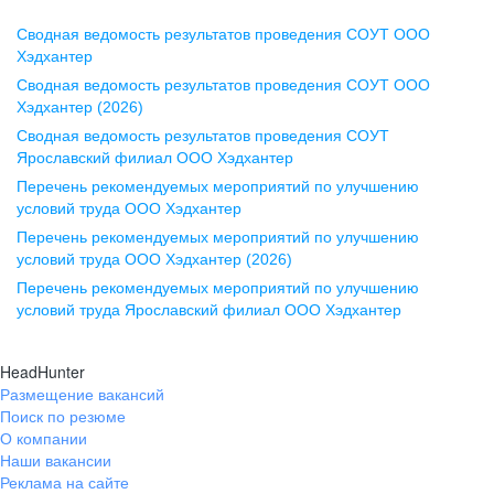
Сводная ведомость результатов проведения СОУТ ООО
Воронеж
Хэдхантер
Сводная ведомость результатов проведения СОУТ ООО
ул. Комиссаржевской, д. 10,
Хэдхантер (2026)
офис 1212
Сводная ведомость результатов проведения СОУТ
+7 473 280-05-05
Ярославский филиал ООО Хэдхантер
pr@vrn.hh.ru
Перечень рекомендуемых мероприятий по улучшению
условий труда ООО Хэдхантер
Казань
Перечень рекомендуемых мероприятий по улучшению
ул. Спартаковская, д. 2А, этаж 3,
условий труда ООО Хэдхантер (2026)
помещение 15
Перечень рекомендуемых мероприятий по улучшению
условий труда Ярославский филиал ООО Хэдхантер
+7 843 212-12-50
pr@kzn.hh.ru
HeadHunter
Размещение вакансий
Екатеринбург
Поиск по резюме
ул. Боевых Дружин, стр. 20,
О компании
5 этаж, офис 505, 521
Наши вакансии
Реклама на сайте
+7 343 226-79-99