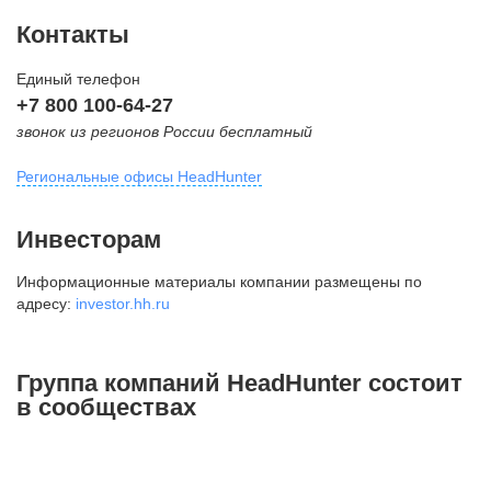
Контакты
Единый телефон
+7 800 100-64-27
звонок из регионов России бесплатный
Региональные офисы HeadHunter
Москва
Инвесторам
внутригородская территория
Информационные материалы компании размещены по
Муниципальный округ Тверской,
адресу:
investor.hh.ru
2-я Брестская ул., д. 48,
помещение 25
+7 495 974-64-27
Группа компаний HeadHunter состоит
+7 495 980-64-27
в сообществах
+7 495 134-92-24
press@hh.ru