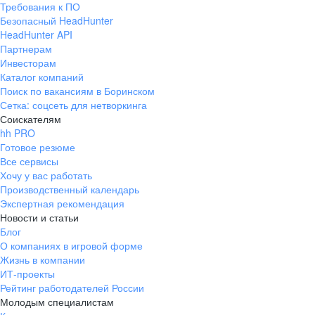
Требования к ПО
pr@ural.hh.ru
Безопасный HeadHunter
HeadHunter API
Краснодар
Партнерам
Инвесторам
ул. Янковского, д. 169, 7 этаж,
Каталог компаний
706 каб.
Поиск по вакансиям в Боринском
+7 861 205-55-57
Сетка: соцсеть для нетворкинга
pr@krd.hh.ru
Соискателям
hh PRO
Готовое резюме
Владивосток
Все сервисы
пер. Ланинский д. 4, офис 3.4
Хочу у вас работать
Производственный календарь
+7 423 202-33-28
Экспертная рекомендация
pr@dv.hh.ru
Новости и статьи
Блог
Новосибирск
О компаниях в игровой форме
Жизнь в компании
ул. Большевистская, д. 35,
ИТ-проекты
помещение 21
Рейтинг работодателей России
+7 383 207-94-64
Молодым специалистам