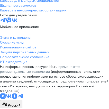
Карьера для молодых специалистов
pr@nsk.hh.ru
Школа программистов
Карьера в некоммерческих организациях
Минск
Боты для уведомлений
пр-т Дзержинского, д. 57,
10 этаж, помещение 45-1
Мобильное приложение
+375 (17)
336-03-02
Этика и комплаенс
pr@rabota.by
Оказание услуг
Использование сайтов
Алматы
Защита персональных данных
Пользовательское соглашение
пр. Абая, д. 151, БЦ Алатау,
ИТ аккредитация
12 этаж, офис 1209
На информационном ресурсе hh.ru
применяются
+7 727 232-13-13
рекомендательные технологии
(информационные технологии
pr@headhunter.com.kz
предоставления информации на основе сбора, систематизации
и анализа сведений, относящихся к предпочтениям пользователей
сети «Интернет», находящихся на территории Российской
Федерации)
Русский